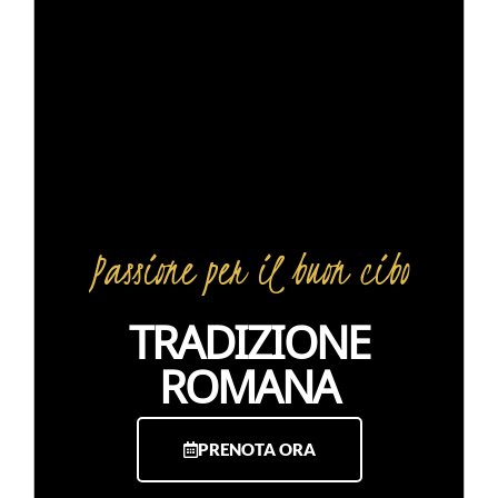
Passione
per
il
buon
cibo
TRADIZIONE
ROMANA
PRENOTA ORA